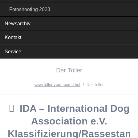
Fotoshooting 2023
Newsarchiv
Kontakt
Service
Der Toller
www.toller-vom-roemerhof
Der Toller
IDA – International Dog
Association e.V.
Klassifizierung/Rassestand